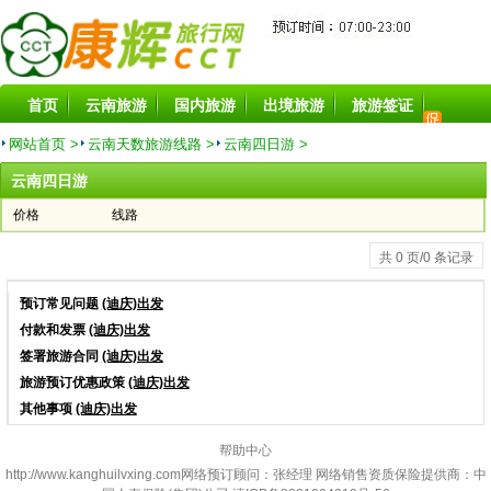
首页
云南旅游
国内旅游
出境旅游
旅游签证
旅游酒店
旅游景点
旅游租车
目的地
特价线路
网站首页 >
云南天数旅游线路 >
云南四日游 >
云南四日游
价格
线路
共 0 页/0 条记录
预订常见问题
(迪庆)出发
付款和发票
(迪庆)出发
签署旅游合同
(迪庆)出发
旅游预订优惠政策
(迪庆)出发
其他事项
(迪庆)出发
帮助中心
http://www.kanghuilvxing.com
网络预订顾问：张经理 网络销售资质保险提供商：中