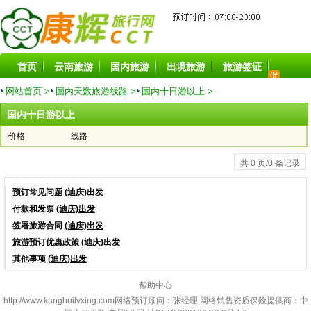
首页
云南旅游
国内旅游
出境旅游
旅游签证
旅游酒店
旅游景点
旅游租车
目的地
特价线路
网站首页 >
国内天数旅游线路 >
国内十日游以上 >
国内十日游以上
价格
线路
共 0 页/0 条记录
预订常见问题
(迪庆)出发
付款和发票
(迪庆)出发
签署旅游合同
(迪庆)出发
旅游预订优惠政策
(迪庆)出发
其他事项
(迪庆)出发
帮助中心
http://www.kanghuilvxing.com
网络预订顾问：张经理 网络销售资质保险提供商：中