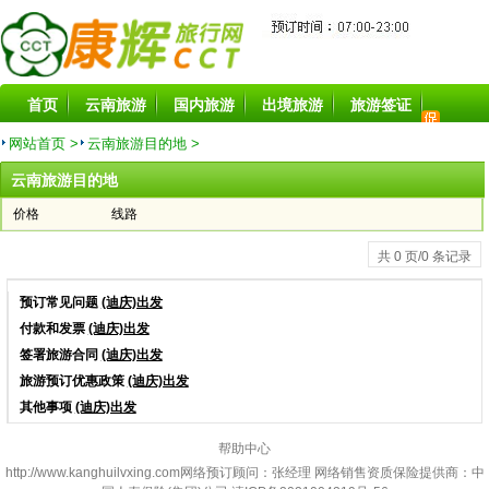
首页
云南旅游
国内旅游
出境旅游
旅游签证
旅游酒店
旅游景点
旅游租车
目的地
特价线路
网站首页 >
云南旅游目的地 >
云南旅游目的地
价格
线路
共 0 页/0 条记录
预订常见问题
(迪庆)出发
付款和发票
(迪庆)出发
签署旅游合同
(迪庆)出发
旅游预订优惠政策
(迪庆)出发
其他事项
(迪庆)出发
帮助中心
http://www.kanghuilvxing.com
网络预订顾问：张经理 网络销售资质保险提供商：中