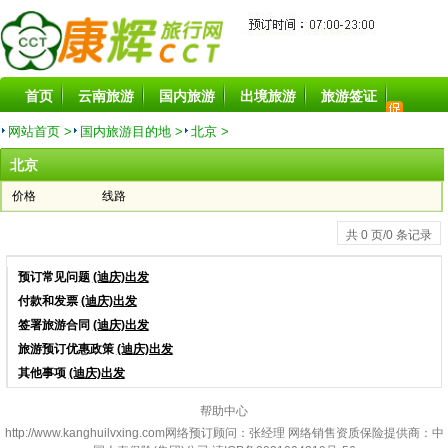
首页
云南旅游
国内旅游
出境旅游
旅游签证
旅游酒店
旅游景点
旅游租车
目的地
特价线路
网站首页 >
国内旅游目的地 >
北京 >
北京
价格
线路
共 0 页/0 条记录
预订常见问题
(迪庆)出发
付款和发票
(迪庆)出发
签署旅游合同
(迪庆)出发
旅游预订优惠政策
(迪庆)出发
其他事项
(迪庆)出发
帮助中心
http://www.kanghuilvxing.com
网络预订顾问：张经理 网络销售资质保险提供商：中