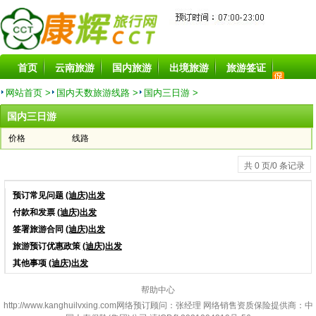
首页
云南旅游
国内旅游
出境旅游
旅游签证
旅游酒店
旅游景点
旅游租车
目的地
特价线路
网站首页 >
国内天数旅游线路 >
国内三日游 >
国内三日游
价格
线路
共 0 页/0 条记录
预订常见问题
(迪庆)出发
付款和发票
(迪庆)出发
签署旅游合同
(迪庆)出发
旅游预订优惠政策
(迪庆)出发
其他事项
(迪庆)出发
帮助中心
http://www.kanghuilvxing.com
网络预订顾问：张经理 网络销售资质保险提供商：中