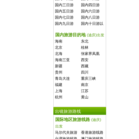
国内三日游
国内四日游
国内五日游
国内六日游
国内七日游
国内八日游
国内九日游
国内十日游以
上
国内旅游目的地
(迪庆)出发
海南
东北
北京
桂林
北海
张家界凤凰
海南三亚
西安
新疆
西藏
贵州
四川
青岛大连
重庆三峡
福建
南京
上海
江苏
杭州
黄山
出镜旅游路线
国际地区旅游线路
(迪庆)
出发
马尔代夫旅游
香港旅游线路
线路
台湾旅游线路
澳门旅游线路