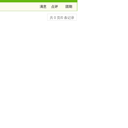
满意
点评
团期
共 0 页/0 条记录