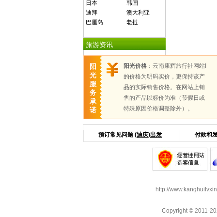
日本
韩国
迪拜
澳大利亚
巴厘岛
老挝
旅游资讯
阳
阳光价格
：云南康辉旅行社网站!
光
的价格为明码实价，更保持该产
服
品的实际销售价格。在网站上销
务
售的产品以标价为准（节假日或
承
特殊原因价格调整除外）。
诺
预订常见问题
(迪庆)出发
付款和
http://www.kanghuilvxi
Copyright © 2011-2