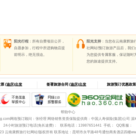
阳光行程
：所有自费项目公开，
阳光支持
：当您在云南康辉旅
自愿参加，行程中所进购物店提
社网站!预订旅游产品后，我们
前明示，绝无强迫。
为您提供专属客服，保证随时
您的旅途提供支持。
发票
(迪庆)出发
签署旅游合同
(迪庆)出发
旅游预订优惠政
帮助中心
ng.com
网络预订顾问：张经理 网络销售资质保险提供商：中国人寿保险(集团)公司
滇I
24小时旅游预订电话(免长途费)： 联系电话：13987651441 手机： QQ客服：
023
云南康辉旅行社网站!
版权所有 联系地址：昆明市永平路48号通怡商务酒店四楼www.kang