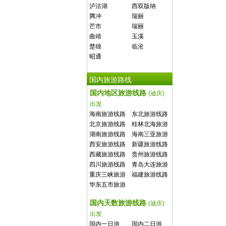
泸沽湖
西双版纳
腾冲
瑞丽
芒市
瑞丽
曲靖
玉溪
楚雄
临沧
昭通
国内旅游路线
国内地区旅游线路
(迪庆)
出发
海南旅游线路
东北旅游线路
北京旅游线路
桂林北海旅游
线路
湖南旅游线路
海南三亚旅游
线路
西安旅游线路
新疆旅游线路
西藏旅游线路
贵州旅游线路
四川旅游线路
青岛大连旅游
线路
重庆三峡旅游
福建旅游线路
线路
华东五市旅游
线路
国内天数旅游线路
(迪庆)
出发
国内一日游
国内二日游