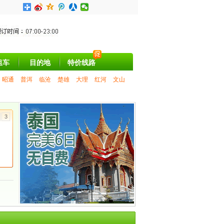
租车
目的地
特价线路
昭通
普洱
临沧
楚雄
大理
红河
文山
3