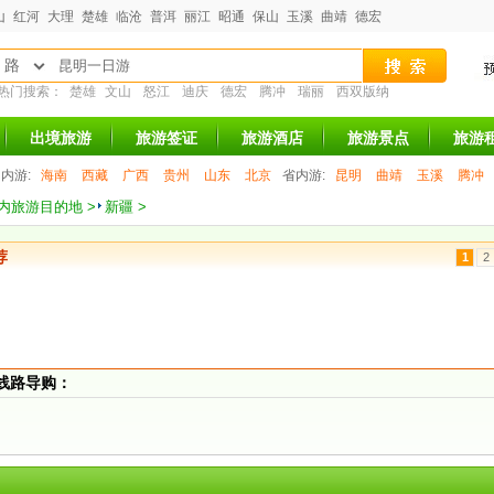
山
红河
大理
楚雄
临沧
普洱
丽江
昭通
保山
玉溪
曲靖
德宏
 路
热门搜索：
楚雄
文山
怒江
迪庆
德宏
腾冲
瑞丽
西双版纳
出境旅游
旅游签证
旅游酒店
旅游景点
旅游
内游:
海南
西藏
广西
贵州
山东
北京
省内游:
昆明
曲靖
玉溪
腾冲
内旅游目的地 >
新疆 >
荐
1
2
线路导购：