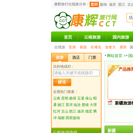
康辉旅行社线路分布：
昆明
版纳
迪庆
怒江
文
线
首页
云南旅游
国内旅游
出境游:
亚洲
泰国
长滩岛
加拿大
塞班
国
网站首页 >
国
旅游
酒店
门票
目的地或ID：
产品推
近期热门搜索：
云南
昆明
曲靖
玉溪
保山
昭
新疆旅游
通
丽江
普洱
临沧
楚雄
大理
红河
文山
怒江
迪庆
德宏
腾
冲
瑞丽
西双版纳
新疆
云南旅游路线