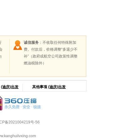
行
诚信服务
：不收取任何特殊附加
会
费。付款后，价格调整“多退少不
为
补”（政府或航空公司政策性调整
燃油税除外）
策
(迪庆)出发
其他事项
(迪庆)出发
CP备2021004219号-56
huilvxing.com